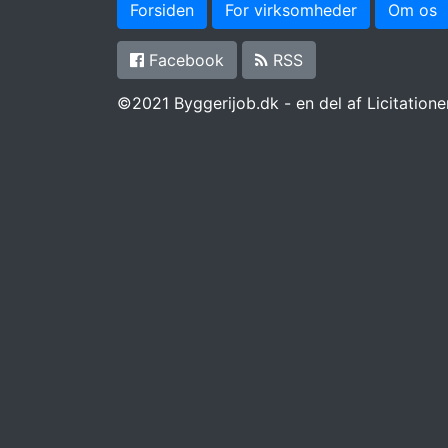
Forsiden
For virksomheder
Om os
Facebook
RSS
©2021 Byggerijob.dk - en del af Licitatione